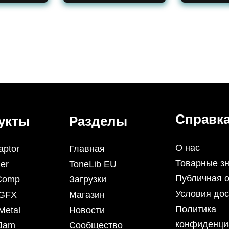
Справк
укты
Разделы
О нас
aptor
Главная
Товарные зн
er
ToneLib EU
Публичная 
iComp
Загрузки
Условия дос
 GFX
Магазин
Политика
Metal
Новости
конфиденци
 Jam
Сообщество