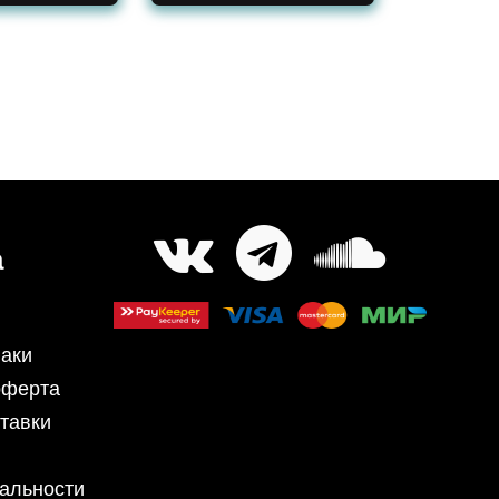
а
аки
оферта
тавки
альности