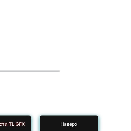
сти TL GFX
Наверх