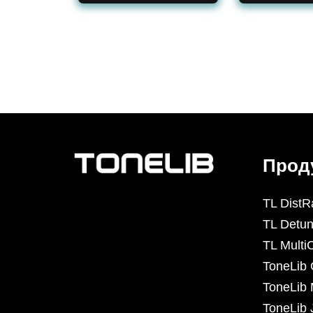
Прод
TL DistR
TL Detun
TL Mult
ToneLib
ToneLib 
ToneLib