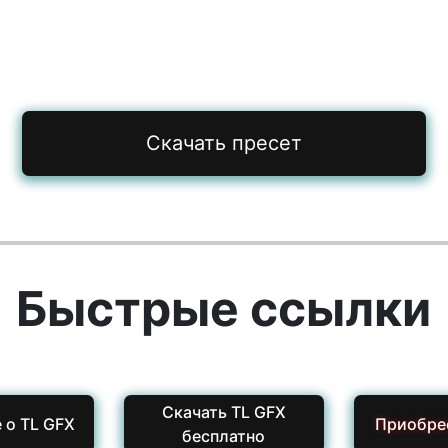
Скачать пресет
Быстрые ссылки
Скачать TL GFX
 о TL GFX
Приобре
бесплатно