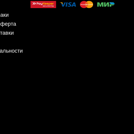
аки
оферта
тавки
альности