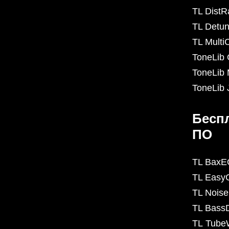
TL DistR
TL Detun
TL Mult
ToneLib
ToneLib 
ToneLib
Бесп
ПО
TL BaxE
TL Easy
TL Nois
TL BassD
TL Tube