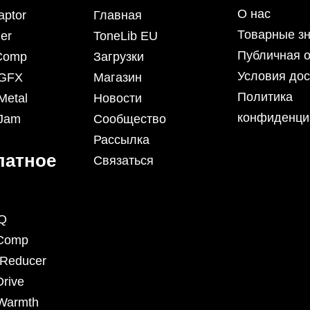
О нас
aptor
Главная
Товарные зн
er
ToneLib EU
Публичная 
iComp
Загрузки
Условия дос
 GFX
Магазин
Политика
Metal
Новости
конфиденци
 Jam
Сообщество
Рассылка
латное
Связаться
Q
Comp
eReducer
rive
Warmth