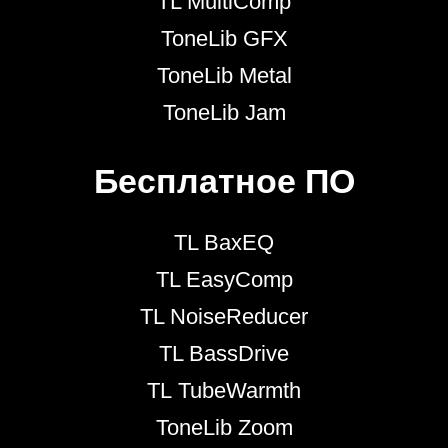
TL MultiComp
ToneLib GFX
ToneLib Metal
ToneLib Jam
Бесплатное ПО
TL BaxEQ
TL EasyComp
TL NoiseReducer
TL BassDrive
TL TubeWarmth
ToneLib Zoom