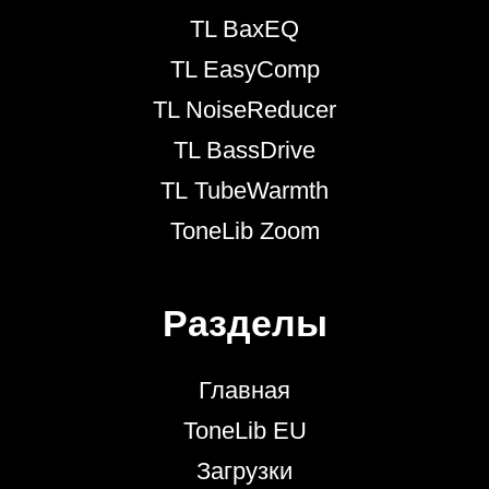
TL BaxEQ
TL EasyComp
TL NoiseReducer
TL BassDrive
TL TubeWarmth
ToneLib Zoom
Разделы
Главная
ToneLib EU
Загрузки