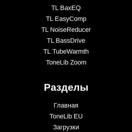
TL BaxEQ
TL EasyComp
TL NoiseReducer
TL BassDrive
TL TubeWarmth
ToneLib Zoom
Разделы
Главная
ToneLib EU
Загрузки