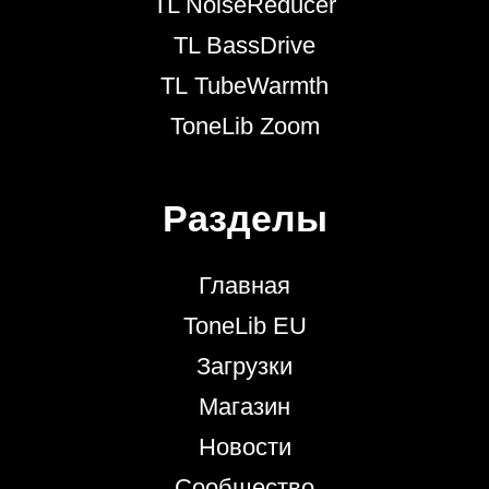
TL NoiseReducer
TL BassDrive
TL TubeWarmth
ToneLib Zoom
Разделы
Главная
ToneLib EU
Загрузки
Магазин
Новости
Сообщество