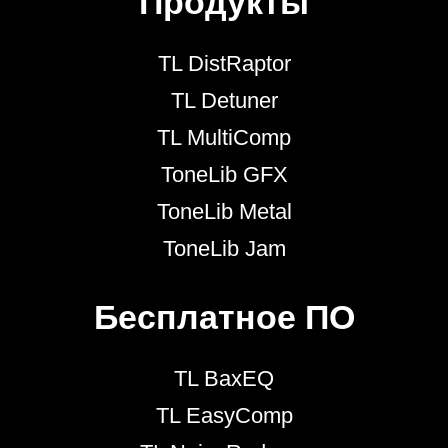
Продукты
TL DistRaptor
TL Detuner
TL MultiComp
ToneLib GFX
ToneLib Metal
ToneLib Jam
Бесплатное ПО
TL BaxEQ
TL EasyComp