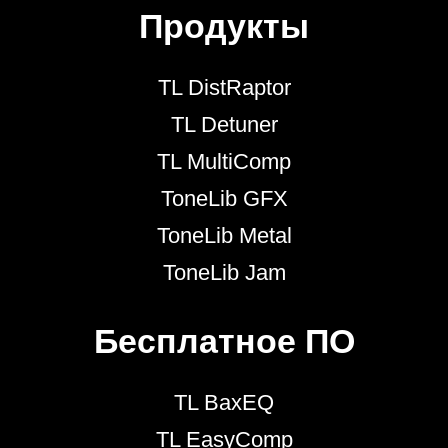
Продукты
TL DistRaptor
TL Detuner
TL MultiComp
ToneLib GFX
ToneLib Metal
ToneLib Jam
Бесплатное ПО
TL BaxEQ
TL EasyComp