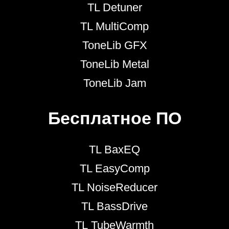
TL Detuner
TL MultiComp
ToneLib GFX
ToneLib Metal
ToneLib Jam
Бесплатное ПО
TL BaxEQ
TL EasyComp
TL NoiseReducer
TL BassDrive
TL TubeWarmth