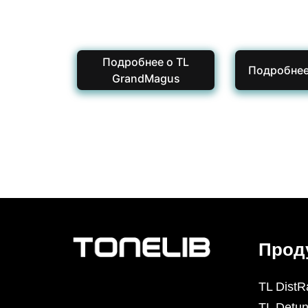
Подробнее о TL
Подробнее
GrandMagus
Прод
TL DistR
TL Detun