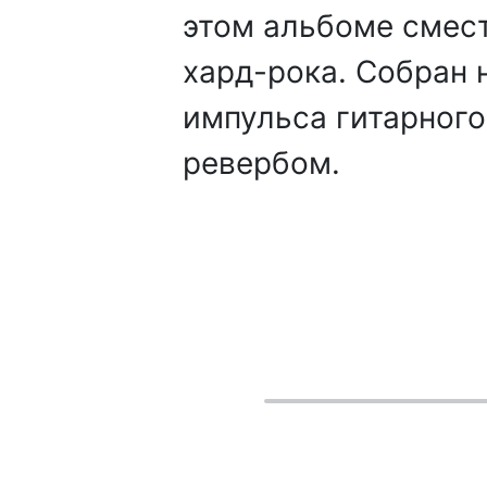
этом альбоме смест
хард-рока. Собран 
импульса гитарного
ревербом.