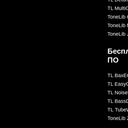
TL Mult
ToneLib
ToneLib 
ToneLib
Бесп
ПО
TL BaxE
TL Easy
TL Nois
TL BassD
TL Tube
ToneLib