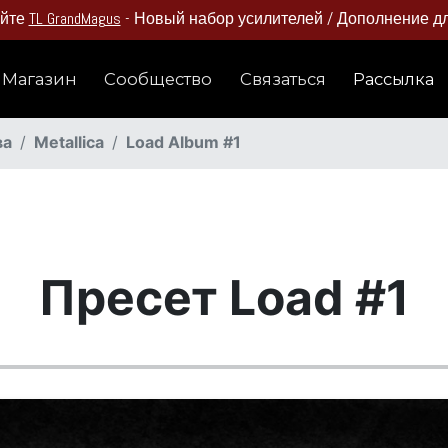
айте
TL GrandMagus
- Новый набор усилителей / Дополнение для
Магазин
Сообщество
Связаться
Рассылка
ва
Metallica
Load Album #1
Пресет Load #1