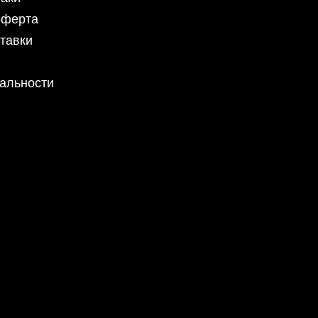
оферта
тавки
альности