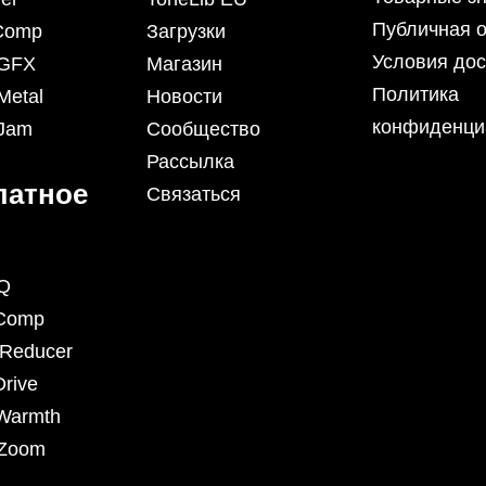
Публичная 
iComp
Загрузки
Условия дос
 GFX
Магазин
Политика
Metal
Новости
конфиденци
 Jam
Сообщество
Рассылка
латное
Связаться
Q
Comp
eReducer
rive
Warmth
 Zoom