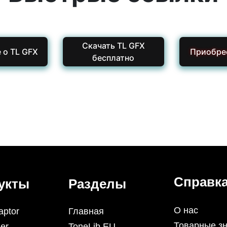
Скачать TL GFX
 о TL GFX
Приобре
бесплатно
Справк
укты
Разделы
О нас
aptor
Главная
Товарные зн
er
ToneLib EU