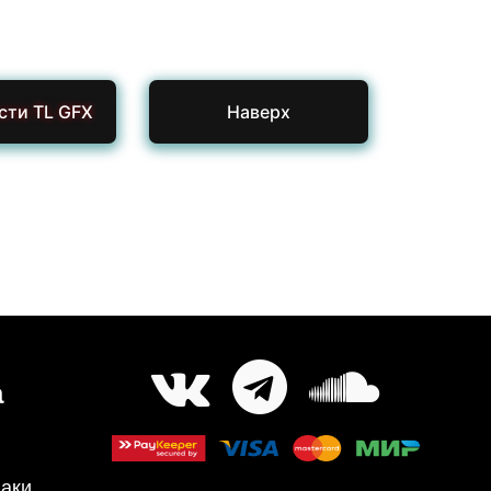
сти TL GFX
Наверх
а
аки