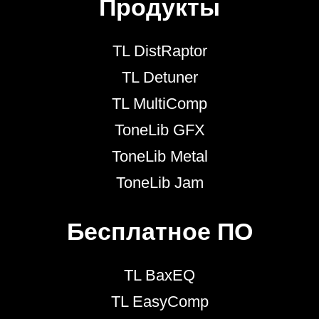
Продукты
TL DistRaptor
TL Detuner
TL MultiComp
ToneLib GFX
ToneLib Metal
ToneLib Jam
Бесплатное ПО
TL BaxEQ
TL EasyComp