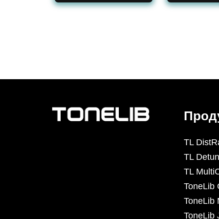
Прод
TL DistR
TL Detun
TL Mult
ToneLib
ToneLib 
ToneLib