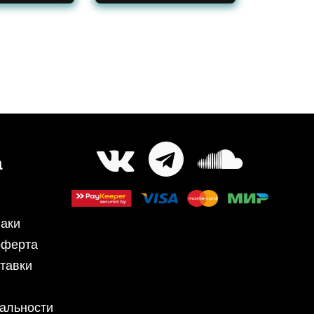
а
аки
оферта
тавки
альности