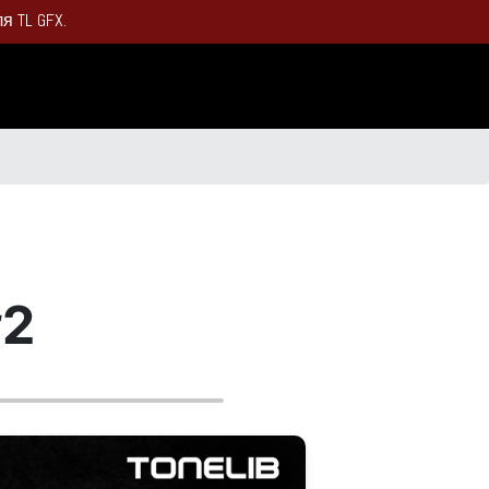
 TL GFX.
#2