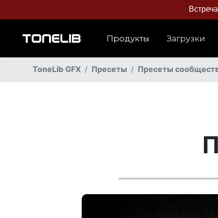
Встреч
Продукты
Загрузки
ToneLib GFX
Пресеты
Пресеты сообщест
П