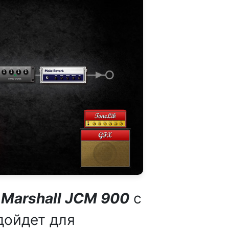
й
Marshall JCM 900
с
дойдет для