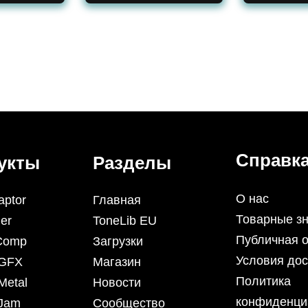
Справк
укты
Разделы
О нас
aptor
Главная
Товарные зн
er
ToneLib EU
Публичная 
iComp
Загрузки
Условия дос
 GFX
Магазин
Политика
Metal
Новости
конфиденци
 Jam
Сообщество