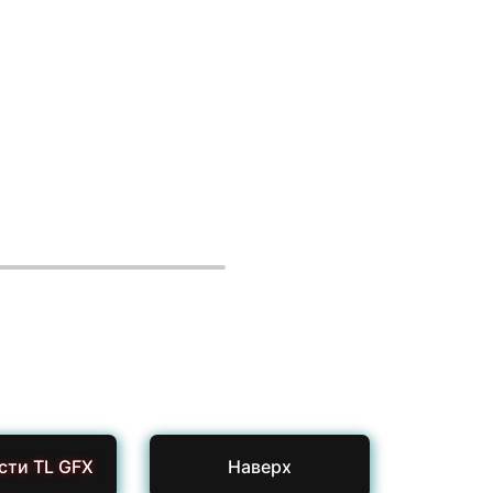
сти TL GFX
Наверх