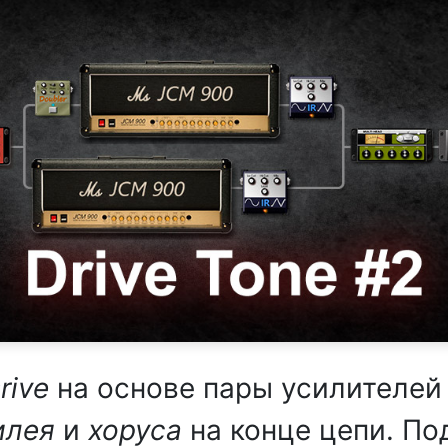
rive
на основе пары усилителе
илея
и
хоруса
на конце цепи. По