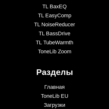
TL BaxEQ
TL EasyComp
TL NoiseReducer
TL BassDrive
TL TubeWarmth
ToneLib Zoom
Разделы
Главная
ToneLib EU
Загрузки