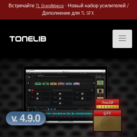
ndMagus
- Новый набор усилителей /
Встречаем Летний С
олнение для TL GFX.
проду
Toggle